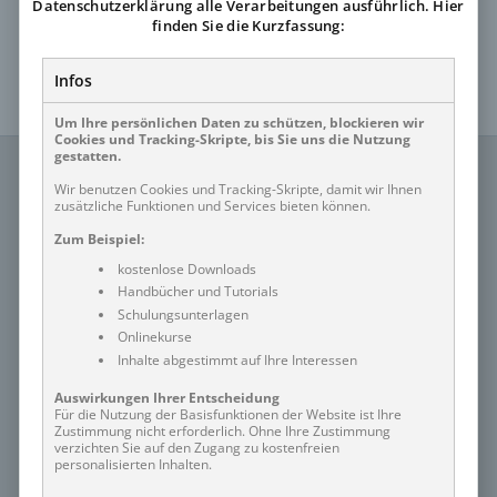
Datenschutzerklärung alle Verarbeitungen ausführlich. Hier
Sie können sich
jederzeit wieder abmelden
- mit nur einem
finden Sie die Kurzfassung:
Klick! Wir schützen Ihre personenbezogenen Daten
leidenschaftlich.
Datenschutzerklärung
anzeigen.
Infos
Um Ihre persönlichen Daten zu schützen, blockieren wir
Cookies und Tracking-Skripte, bis Sie uns die Nutzung
gestatten.
Wir benutzen Cookies und Tracking-Skripte, damit wir Ihnen
Partner
zusätzliche Funktionen und Services bieten können.
Zum Beispiel:
Datenschutz
kostenlose Downloads
Impressum
Handbücher und Tutorials
Schulungsunterlagen
Onlinekurse
Inhalte abgestimmt auf Ihre Interessen
Datenschutz-Einstellungen bearbeiten
Auswirkungen Ihrer Entscheidung
Für die Nutzung der Basisfunktionen der Website ist Ihre
Zustimmung nicht erforderlich. Ohne Ihre Zustimmung
verzichten Sie auf den Zugang zu kostenfreien
personalisierten Inhalten.