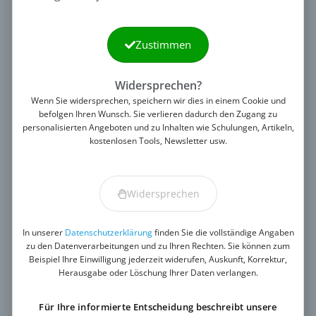
Mails)
Warum eigentlich ein Artikel über so etwas Simples? Zugegeben,
die Installation
Zustimmen
Mautic-Newsletter
Widersprechen?
Wenn Sie widersprechen, speichern wir dies in einem Cookie und
Unser Mautic Newsletter informiert Sie
befolgen Ihren Wunsch. Sie verlieren dadurch den Zugang zu
regelmäßig über Mautic und unsere dazu
personalisierten Angeboten und zu Inhalten wie Schulungen, Artikeln,
kostenlosen Tools, Newsletter usw.
passenden Angebote. Melden Sie sich doch
an, es ist kostenlos!
Widersprechen
E-Mail-Adresse
In unserer
Datenschutzerklärung
finden Sie die vollständige Angaben
zu den Datenverarbeitungen und zu Ihren Rechten. Sie können zum
Beispiel Ihre Einwilligung jederzeit widerufen, Auskunft, Korrektur,
Herausgabe oder Löschung Ihrer Daten verlangen.
Newsletter anmelden
Für Ihre informierte Entscheidung beschreibt unsere